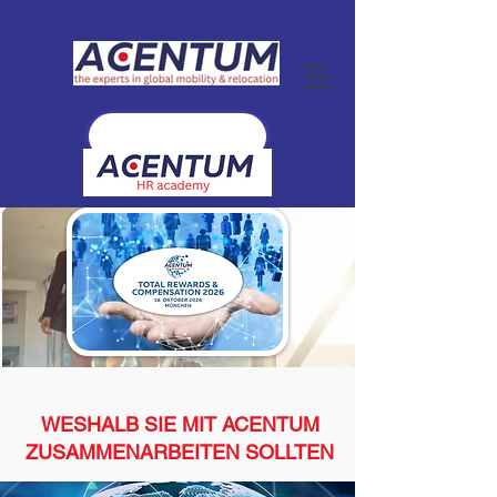
WESHALB SIE MIT ACENTUM
ZUSAMMENARBEITEN SOLLTEN
Als einer der führenden unabhängigen
Anbieter in der D-A-CH-Region von