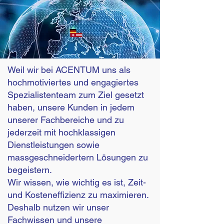
umfassenden globalen Dienstleistungen
für internationale
Mitarbeiterentsendungen sowie für
Relocation von Unternehmen und
Privatpersonen / Expats in die Schweiz,
nach Deutschland und Österreich
Weil wir bei ACENTUM uns als
... sind wir Ihre erste Wahl!
hochmotiviertes und engagiertes
Spezialistenteam zum Ziel gesetzt
haben, unsere Kunden in jedem
unserer Fachbereiche und zu
jederzeit mit hochklassigen
Dienstleistungen sowie
massgeschneidertern Lösungen zu
begeistern.
Wir wissen, wie wichtig es ist, Zeit-
und Kosteneffizienz zu maximieren.
Deshalb nutzen wir unser
Fachwissen und unsere