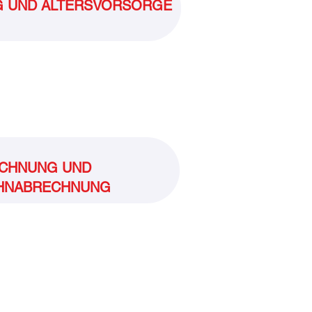
G UND ALTERSVORSORGE
CHNUNG UND
HNABRECHNUNG