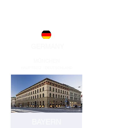
Zurich@acentum.com
info@acentum.com
GERMANY
MÜNCHEN
HAUPTSITZ - DEUTSCHLAND
BAYERN