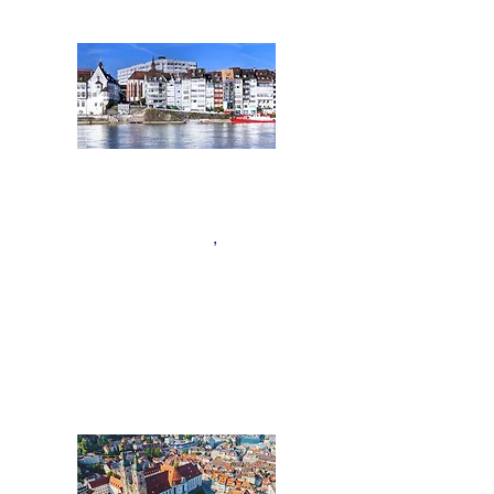
BASEL
Nordwestschweiz:
Kantone Aargau, Basel
,
Basel
Land, Bern
,
F
ribourg und
Solothurn
,
Tel.:
+41 61 508 01 02
Basel@acentum.com
ST.GALLEN