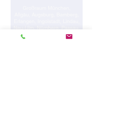
Großraum München,
Allgäu, Augsburg, Bamberg,
Erlangen, Ingolstadt, Lindau,
Neu-Ulm, Nürnberg, Passau,
Regensburg, Rosenheim
Ludwigstra
ß
e 8
(Ludwigspalais / beim Odeonsplatz)
DE-80539 München
Tel.:
0800 290 01 00
Kostenfreie Service-Nr. -
gültig nur in Deutschlands
Tel.:
+49 1525 89 - 290 00
Für Anrufe aus dem Ausland
Muenchen@acentum.com