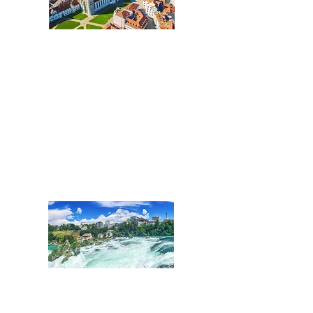
Ostschweiz:
Kantone St.Gallen,
St.Galler Rheintal, Glarus,
Graubünden und Liechtenstein
Tel.:
+41 71 508 01 02
St.Gallen@acentum.com
SCHAFFHAUSEN
Nordostschweiz:
Kantone Schaffhausen