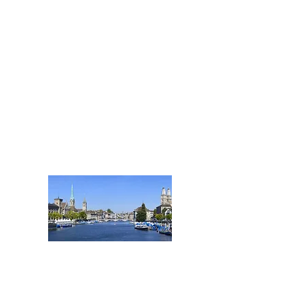
und Schwyz
Tel.: +41 41 508 25 66
Zug@acentum.com
ZÜRICH
HAUPTSITZ
Stadt und Kanton Zürich
Von Zürich aus werden auch