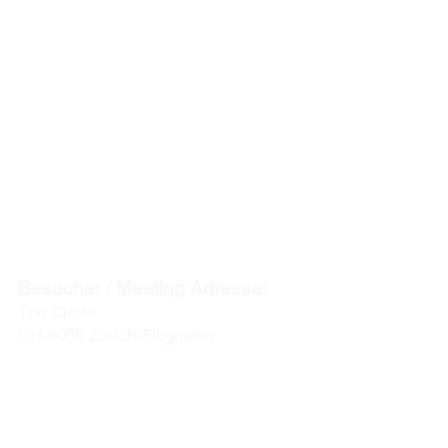
ACENTUM
t
he experts in global mobility & relocation
HAUPTSITZ
:
Postadresse:
Postfach
CH-8127 Forch / Zürich
Besucher / Meeting Adresse:
The Circle
CH-8058 Zürich-Flughafen
info@acentum.com
Telefon: +41 44 280 30 00