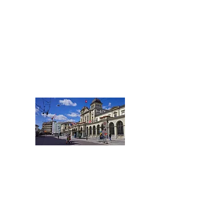
und Thurgau
Tel.:
+41 52 508 25 66
Schaffhausen@acentum.com
WINTERTHUR
Stadt Winterthur
und Umland
Tel.:
+41 52 508 20 78
Winterthur@acentum.com