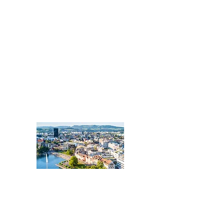
ZUG
Zentralschweiz:
Kantone Zug, Luzern,
Nidwalden, Obwalden