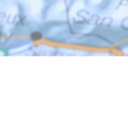
ACENTUM
t
he experts in global mobility & re
HAUPTSITZ
:
Postadresse:
Postfach