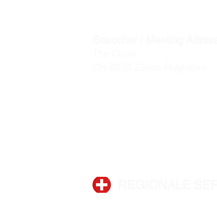
CH-8127 Forch / Zürich
Besucher / Meeting Adres
The Circle
CH-8058 Zürich-Flughafen
info@acentum.com
Telefon: +41 44 280 30 00
REGIONALE SE