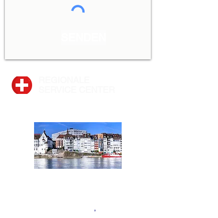
SENDEN
REGIONALE
SERVICE CENTER
BASEL
Nordwestschweiz:
Kantone Aargau, Basel
,
Basel
Land, Bern
,
F
ribourg und
Solothurn
,