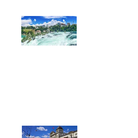
SCHAFFHAUSEN
Nordostschweiz:
Kantone Schaffhausen
und Thurgau
Tel.:
+41 52 508 25 66
Schaffhausen@acentum.com
WINTERTHUR