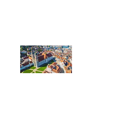
Tel.:
+41 61 508 01 02
Basel@acentum.com
ST.GALLEN
Ostschweiz:
Kantone St.Gallen,
St.Galler Rheintal, Glarus,
Graubünden und Liechtenstein
Tel.:
+41 71 508 01 02
St.Gallen@acentum.com