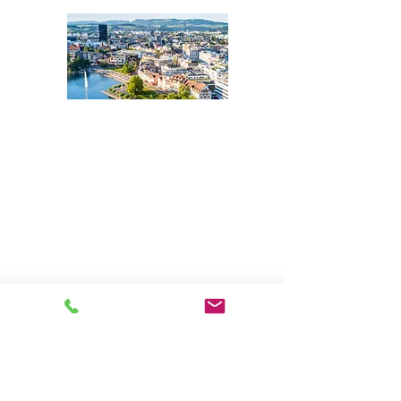
Zentralschweiz:
Kantone Zug, Luzern,
Nidwalden, Obwalden
und Schwyz
Tel.: +41 41 508 25 66
Zug@acentum.com
ZÜRICH
HAUPTSITZ