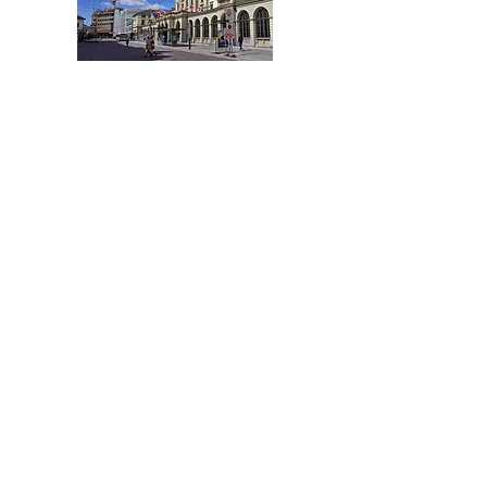
Stadt Winterthur
und Umland
Tel.:
+41 52 508 20 78
Winterthur@acentum.com
ZUG