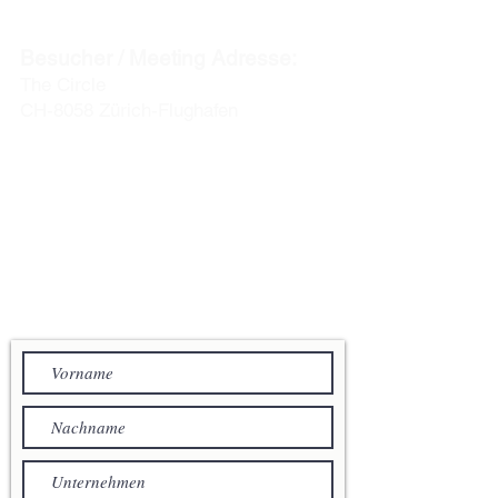
CH-8127 Forch / Zürich
Besucher / Meeting Adresse:
The Circle
CH-8058 Zürich-Flughafen
info@acentum.com
Telefon: +41 44 280 30 00
IHRE NACHRICHT AN
ACENTUM